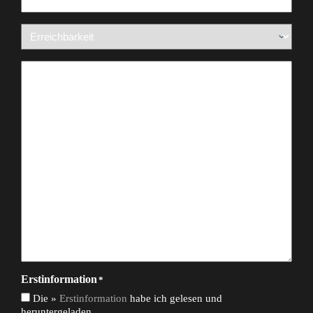
Erreichbarkeit
*
Nachricht
*
Erstinformation
*
Die »
Erstinformation
habe ich gelesen und
heruntergeladen.