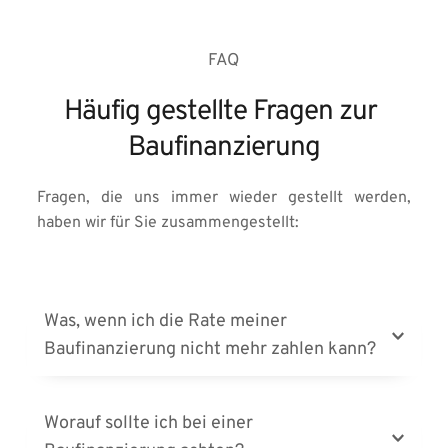
FAQ
Häufig gestellte Fragen zur 
Baufinanzierung
Fragen, die uns immer wieder gestellt werden, 
haben wir für Sie zusammengestellt:
Was, wenn ich die Rate meiner 
Eine Baufinanzierung sollte von Anfang an so 
aufgebaut sein, dass sie auch bei Veränderungen 
Worauf sollte ich bei einer 
tragbar bleibt.