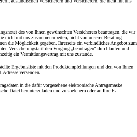
erern, ausländischen Versicherern und Versicherern, die nicht mit uns
ungsnote) des von Ihnen gewünschten Versicherers beantragen, die wir
 die nicht mit uns zusammenarbeiten, nicht von unserer Beratung
Ihnen die Möglichkeit gegeben, Ihrerseits ein verbindliches Angebot zum
hten Versicherungstarif den Vorgang „beantragen“ durchlaufen und
eitig ein Vermittlungsvertrag mit uns zustande.
erstellte Ergebnisliste mit den Produktempfehlungen und den von Ihnen
l-Adresse versenden.
ragsdaten in die dafür vorgesehene elektronische Antragsmaske
sche Datei herunterzuladen und zu speichern oder an Ihre E-