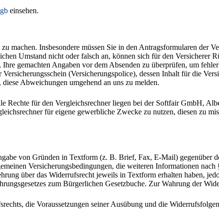
agb
einsehen.
äß zu machen. Insbesondere müssen Sie in den Antragsformularen der V
chen Umstand nicht oder falsch an, können sich für den Versicherer Rü
et, Ihre gemachten Angaben vor dem Absenden zu überprüfen, um fehle
der Versicherungsschein (Versicherungspolice), dessen Inhalt für die 
htet, diese Abweichungen umgehend an uns zu melden.
lle Rechte für den Vergleichsrechner liegen bei der Softfair GmbH, Alb
gleichsrechner für eigene gewerbliche Zwecke zu nutzen, diesen zu mis
gabe von Gründen in Textform (z. B. Brief, Fax, E-Mail) gegenüber de
gemeinen Versicherungsbedingungen, die weiteren Informationen nach §
rung über das Widerrufsrecht jeweils in Textform erhalten haben, jedo
ührungsgesetzes zum Bürgerlichen Gesetzbuche. Zur Wahrung der Widerr
srechts, die Voraussetzungen seiner Ausübung und die Widerrufsfolgen i