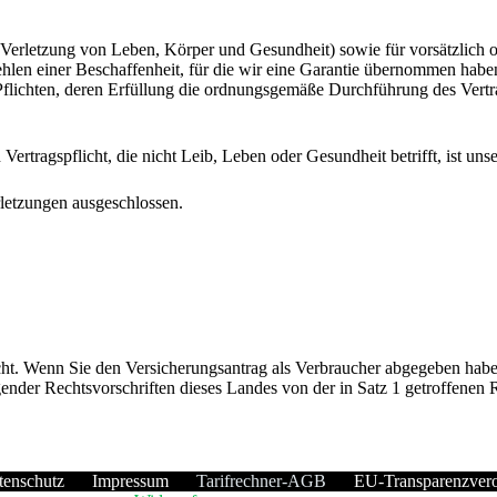
(Verletzung von Leben, Körper und Gesundheit) sowie für vorsätzlich o
len einer Beschaffenheit, für die wir eine Garantie übernommen haben, 
d Pflichten, deren Erfüllung die ordnungsgemäße Durchführung des Vertr
n Vertragspflicht, die nicht Leib, Leben oder Gesundheit betrifft, ist 
erletzungen ausgeschlossen.
cht. Wenn Sie den Versicherungsantrag als Verbraucher abgegeben hab
nder Rechtsvorschriften dieses Landes von der in Satz 1 getroffenen 
tenschutz
Impressum
Tarifrechner-AGB
EU-Transparenzver