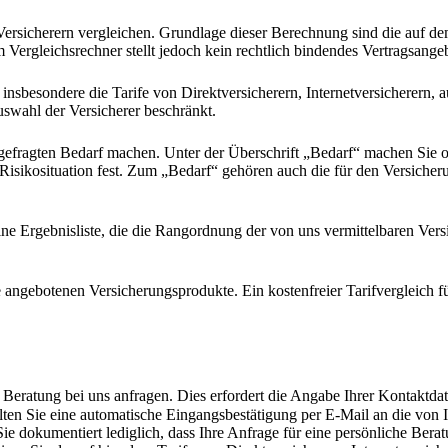
Versicherern vergleichen. Grundlage dieser Berechnung sind die auf de
ergleichsrechner stellt jedoch kein rechtlich bindendes Vertragsangeb
 insbesondere die Tarife von Direktversicherern, Internetversicherern, 
uswahl der Versicherer beschränkt.
gefragten Bedarf machen. Unter der Überschrift „Bedarf“ machen Sie 
 Risikosituation fest. Zum „Bedarf“ gehören auch die für den Versicheru
 eine Ergebnisliste, die die Rangordnung der von uns vermittelbaren 
 angebotenen Versicherungsprodukte. Ein kostenfreier Tarifvergleich fü
e Beratung bei uns anfragen. Dies erfordert die Angabe Ihrer Kontaktd
ten Sie eine automatische Eingangsbestätigung per E-Mail an die vo
ie dokumentiert lediglich, dass Ihre Anfrage für eine persönliche Berat