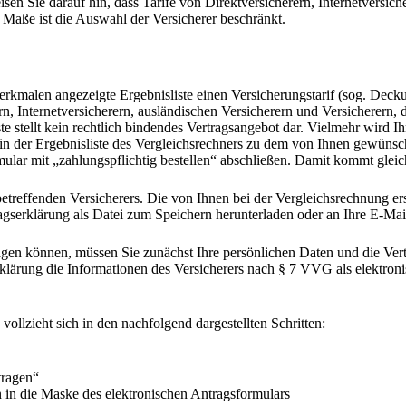
sen Sie darauf hin, dass Tarife von Direktversicherern, Internetversich
 Maße ist die Auswahl der Versicherer beschränkt.
erkmalen angezeigte Ergebnisliste einen Versicherungstarif (sog. Deck
ern, Internetversicherern, ausländischen Versicherern und Versicherern,
ste stellt kein rechtlich bindendes Vertragsangebot dar. Vielmehr wird 
in der Ergebnisliste des Vergleichsrechners zu dem von Ihnen gewünsc
ar mit „zahlungspflichtig bestellen“ abschließen. Damit kommt gleichz
s betreffenden Versicherers. Die von Ihnen bei der Vergleichsrechnung 
serklärung als Datei zum Speichern herunterladen oder an Ihre E-Mai
gen können, müssen Sie zunächst Ihre persönlichen Daten und die Vert
klärung die Informationen des Versicherers nach § 7 VVG als elektroni
ollzieht sich in den nachfolgend dargestellten Schritten:
tragen“
 in die Maske des elektronischen Antragsformulars