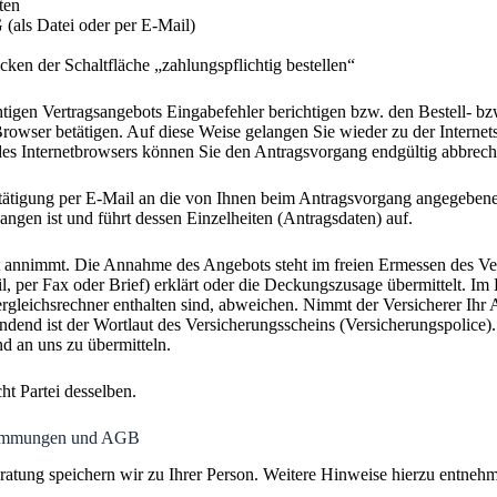
ten
(als Datei oder per E-Mail)
ken der Schaltfläche „zahlungspflichtig bestellen“
tigen Vertragsangebots Eingabefehler berichtigen bzw. den Bestell- b
wser betätigen. Auf diese Weise gelangen Sie wieder zu der Internets
des Internetbrowsers können Sie den Antragsvorgang endgültig abbrech
stätigung per E-Mail an die von Ihnen beim Antragsvorgang angegeben
angen ist und führt dessen Einzelheiten (Antragsdaten) auf.
bot annimmt. Die Annahme des Angebots steht im freien Ermessen des V
, per Fax oder Brief) erklärt oder die Deckungszusage übermittelt. Im
ergleichsrechner enthalten sind, abweichen. Nimmt der Versicherer Ih
dend ist der Wortlaut des Versicherungsscheins (Versicherungspolice). 
 an uns zu übermitteln.
ht Partei desselben.
stimmungen und AGB
ratung speichern wir zu Ihrer Person. Weitere Hinweise hierzu entneh