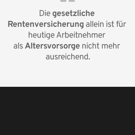
Kindergeld beziehen, gibt es ebenfalls eine Zulage. 
Die 
gesetzliche 
Vor 2008 geborene Kinder erhalten 185 Euro 
jährlich und Kinder, die ab dem 01.01.2008 geboren 
Rentenversicherung
 allein ist für 
wurden, sogar 300 € pro Jahr.
heutige Arbeitnehmer 
als 
Altersvorsorge
 nicht mehr 
ausreichend.