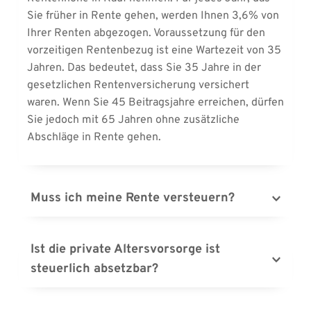
Sie früher in Rente gehen, werden Ihnen 3,6% von 
Ihrer Renten abgezogen. Voraussetzung für den 
vorzeitigen Rentenbezug ist eine Wartezeit von 35 
Jahren. Das bedeutet, dass Sie 35 Jahre in der 
gesetzlichen Rentenversicherung versichert 
waren. Wenn Sie 45 Beitragsjahre erreichen, dürfen 
Sie jedoch mit 65 Jahren ohne zusätzliche 
Abschläge in Rente gehen.
Muss ich meine Rente versteuern?
Bis 2004 war die gesetzliche Rente steuerfrei. 
Seitdem werden Altersrenten jedoch besteuert. 
Ist die private Altersvorsorge ist 
Rentner, die 2005 in Rente gingen oder bereits 
steuerlich absetzbar?
Rente bezogen, mussten 50% Ihrer Rente 
versteuern. Seitdem steigt dieser Satz immer 
Steuerlich absetzen können Sie alle staatlich 