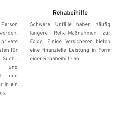
n
Rehabeihilfe
Person 
Schwere Unfälle haben häufig 
erden, 
längere Reha-Maßnahmen zur 
vate 
Folge. Einige Versicherer bieten 
ten für 
eine finanzielle Leistung in Form 
uch‑, 
einer Rehabeihilfe an.
und 
nd den 
 in ein 
us.