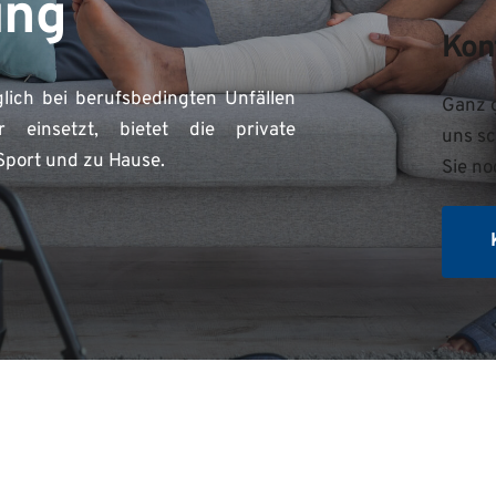
ung
Kon
ich bei berufsbedingten Unfällen 
Ganz g
einsetzt, bietet die private 
uns sc
 Sport und zu Hause.
Sie no