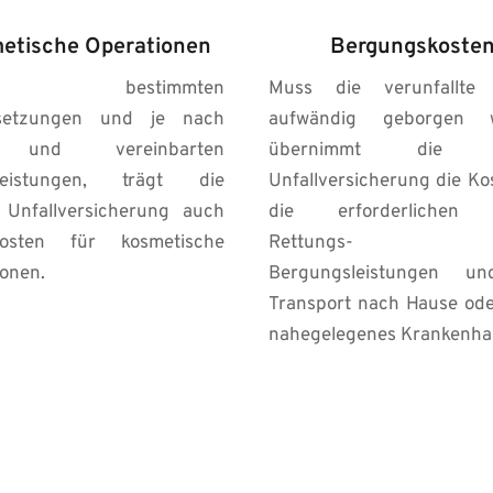
etische Operationen
Bergungskoste
er bestimmten 
Muss die verunfallte 
setzungen und je nach 
aufwändig geborgen w
 und vereinbarten 
übernimmt die pri
leistungen, trägt die 
Unfallversicherung die Kos
 Unfallversicherung auch 
die erforderlichen S
sten für kosmetische 
Rettungs- 
onen.
Bergungsleistungen u
Transport nach Hause oder
nahegelegenes Krankenha