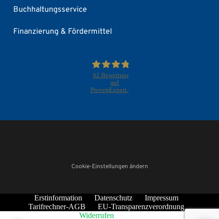
Buchhaltungsservice
Finanzierung & Fördermittel
62
Bewertungen
auf
ProvenExpert.com
F+S
Beratung
GmbH
Cookie-Einstellungen ändern
&Co.KG
Erstinformation
Datenschutz
Impressum
Tarifrechner-AGB
EU-Transparenzverordnung
Widerrufen